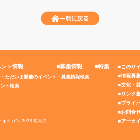
一覧に戻る
ベント情報
■募集情報
■特集
■このサ
■情報募
日・ただいま開催のイベント
募集情報検索
■文化・
ベント検索
■リンク
■プライ
■お問合
yright（C）2026 広島県
■アーカ