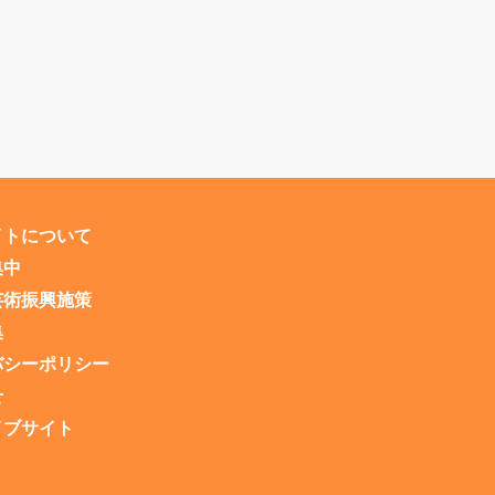
イトについて
集中
芸術振興施策
集
バシーポリシー
せ
イブサイト