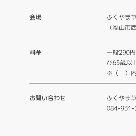
会場
ふくやま
（福山市西
料金
一般290
び65歳以
※（ ）内
お問い合わせ
ふくやま
084-931-