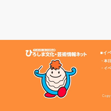
■イ
本
イ
Cop