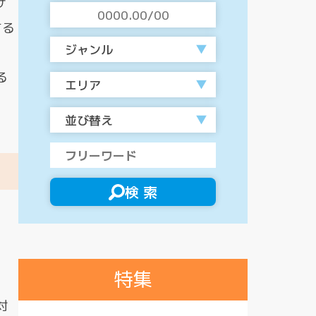
サ
する
ジャンル
る
エリア
並び替え
検 索
特集
対