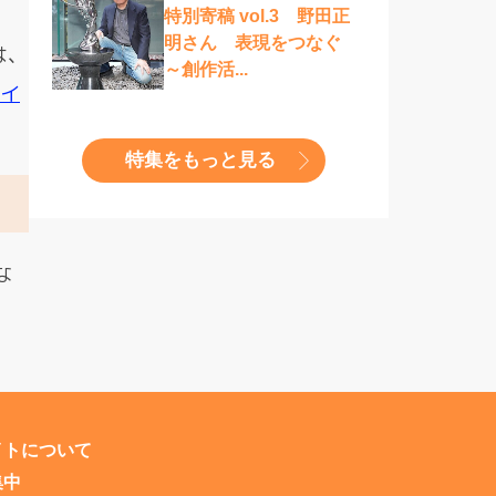
特別寄稿 vol.3 野田正
明さん 表現をつなぐ
は、
～創作活...
サイ
特集をもっと見る
な
イトについて
集中