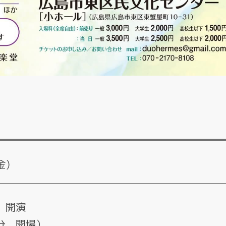
金)
分 開演
5分 開場）