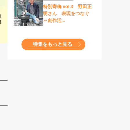
特別寄稿 vol.3 野田正
明さん 表現をつなぐ
～創作活...
特集をもっと見る