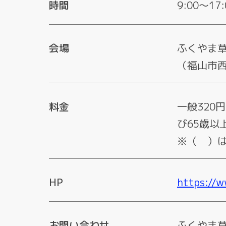
時間
9:00～1
会場
ふくやま
（福山市西
料金
一般320
び65歳以
※（ ）は
HP
https://w
お問い合わせ
ふくやま