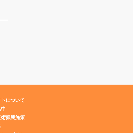
イトについて
集中
芸術振興施策
集