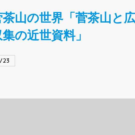
菅茶山の世界「菅茶山と
収集の近世資料」
/23