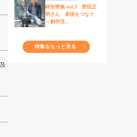
特別寄稿 vol.3 野田正
明さん 表現をつなぐ
～創作活...
特集をもっと見る
下及