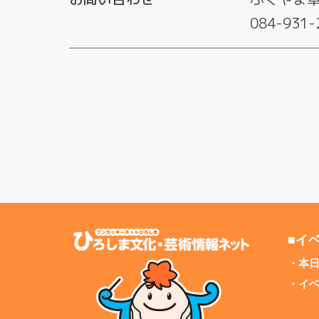
084-931-
■イ
本
イ