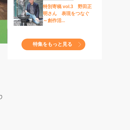
特別寄稿 vol.3 野田正
明さん 表現をつなぐ
～創作活...
特集をもっと見る
り