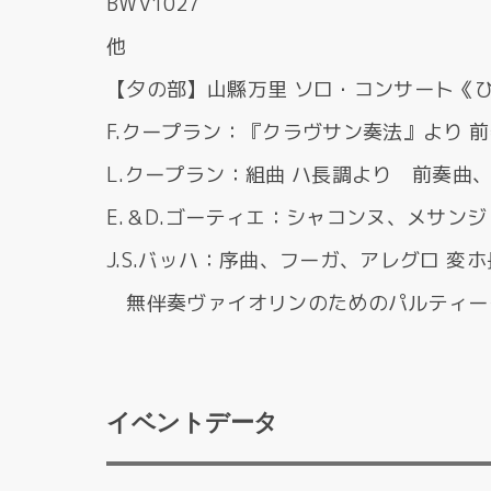
BWV1027
他
【夕の部】山縣万里 ソロ・コンサート《
F.クープラン：『クラヴサン奏法』より 
L.クープラン：組曲 ハ長調より 前奏曲
E.＆D.ゴーティエ：シャコンヌ、メサン
J.S.バッハ：序曲、フーガ、アレグロ 変ホ
無伴奏ヴァイオリンのためのパルティータ
イベントデータ