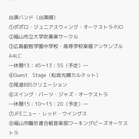
出演バンド（出演順）
①ポポロ・ジュニアスウィング・オーケストラ‐PJO
②福山市立大学吹奏楽サークル
③広島叡智学園中学校・高等学校楽器アンサンブル
A4LC
―休憩13：45～13：55（予定）―
④Guest Stage（松坂光輝カルテット）
⑤尾道BBSクリエーション
⑥スイング・パーツ・ジャズ・オーケストラ
―休憩15：10～15：20（予定）―
⑦JFEニュー・レッド・ウイングス
⑧福山市職労連合軽音楽部ワーキングビーズオーケス
トラ