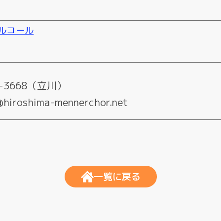
ルコール
0-3668（立川）
@hiroshima-mennerchor.net
一覧に戻る