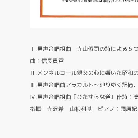
Ⅰ.男声合唱組曲 寺山修司の詩による６
曲：信長貴富
Ⅱ.メンネルコール親父の心に響いた昭和
Ⅲ.男声合唱曲アラカルト～辿りゆく記憶
Ⅳ.男声合唱組曲『ひたすらな道』作詩：
指揮：寺沢希 山根利基 ピアノ：國原妃