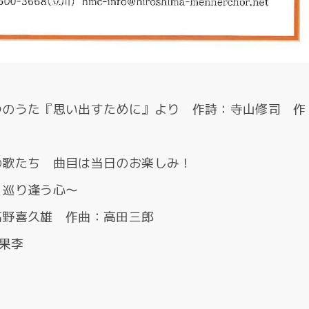
つのうた『思い出すために』より 作詩：寺山修司 作
の歌たち 曲目は当日のお楽しみ！
、巡り逢う心～
高野喜久雄 作曲：高田三郎
果李