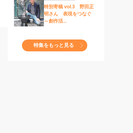
特別寄稿 vol.3 野田正
明さん 表現をつなぐ
～創作活...
特集をもっと見る