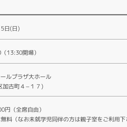
月5日(日)
00（13:30開場）
テールプラザ大ホール
区加古町４−１７)
000円（全席自由）
は無料（なお未就学児同伴の方は親子室をご利用下