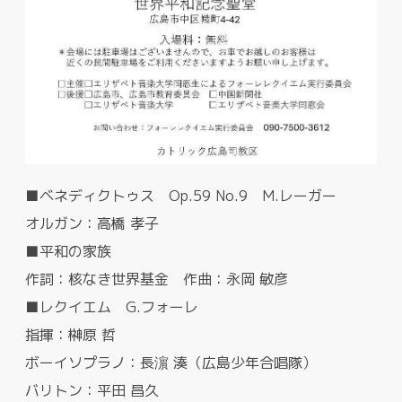
■ベネディクトゥス Op.59 No.9 M.レーガー
オルガン：高橋 孝子
■平和の家族
作詞：核なき世界基金 作曲：永岡 敏彦
■レクイエム G.フォーレ
指揮：榊原 哲
ボーイソプラノ：長濵 湊（広島少年合唱隊）
バリトン：平田 昌久