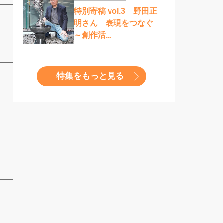
特別寄稿 vol.3 野田正
明さん 表現をつなぐ
～創作活...
特集をもっと見る