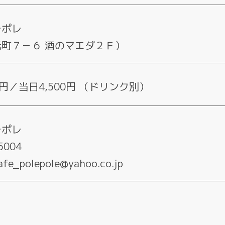
レポレ
町７－６ 酒のマエダ２Ｆ）
0円／当日4,500円 （ドリンク別）
レポレ
5004
fe_polepole@yahoo.co.jp